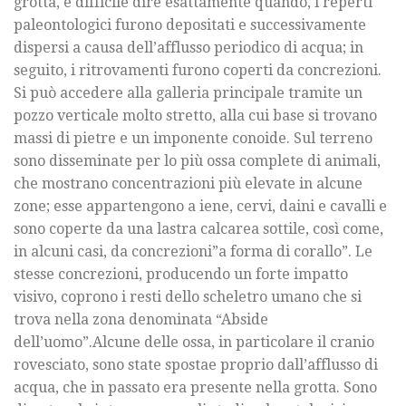
grotta, è difficile dire esattamente quando, i reperti
paleontologici furono depositati e successivamente
dispersi a causa dell’afflusso periodico di acqua; in
seguito, i ritrovamenti furono coperti da concrezioni.
Si può accedere alla galleria principale tramite un
pozzo verticale molto stretto, alla cui base si trovano
massi di pietre e un imponente conoide. Sul terreno
sono disseminate per lo più ossa complete di animali,
che mostrano concentrazioni più elevate in alcune
zone; esse appartengono a iene, cervi, daini e cavalli e
sono coperte da una lastra calcarea sottile, così come,
in alcuni casi, da concrezioni”a forma di corallo”. Le
stesse concrezioni, producendo un forte impatto
visivo, coprono i resti dello scheletro umano che si
trova nella zona denominata “Abside
dell’uomo”.Alcune delle ossa, in particolare il cranio
rovesciato, sono state spostae proprio dall’afflusso di
acqua, che in passato era presente nella grotta. Sono