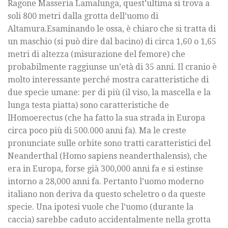
Ragone Masseria Lamalunga, quest’ultima si trova a
soli 800 metri dalla grotta dell’uomo di
Altamura.Esaminando le ossa, è chiaro che si tratta di
un maschio (si può dire dal bacino) di circa 1,60 o 1,65
metri di altezza (misurazione del femore) che
probabilmente raggiunse un’età di 35 anni. Il cranio è
molto interessante perché mostra caratteristiche di
due specie umane: per di più (il viso, la mascella e la
lunga testa piatta) sono caratteristiche de
lHomoerectus (che ha fatto la sua strada in Europa
circa poco più di 500.000 anni fa). Ma le creste
pronunciate sulle orbite sono tratti caratteristici del
Neanderthal (Homo sapiens neanderthalensis), che
era in Europa, forse già 300,000 anni fa e si estinse
intorno a 28,000 anni fa. Pertanto l’uomo moderno
italiano non deriva da questo scheletro o da queste
specie. Una ipotesi vuole che l’uomo (durante la
caccia) sarebbe caduto accidentalmente nella grotta