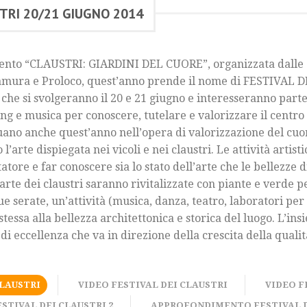
STRI 20/21 GIUGNO 2014
vento “CLAUSTRI: GIARDINI DEL CUORE”, organizzata dalle 
ltamura e Proloco, quest’anno prende il nome di FESTIVAL
 che si svolgeranno il 20 e 21 giugno e interesseranno parte
ing e musica per conoscere, tutelare e valorizzare il centro
uano anche quest’anno nell’opera di valorizzazione del cu
’arte dispiegata nei vicoli e nei claustri. Le attività artist
sitatore e far conoscere sia lo stato dell’arte che le bellezze
parte dei claustri saranno rivitalizzate con piante e verde
due serate, un’attività (musica, danza, teatro, laboratori per
stessa alla bellezza architettonica e storica del luogo. L’in
 di eccellenza che va in direzione della crescita della qual
LAUSTRI
VIDEO FESTIVAL DEI CLAUSTRI
VIDEO F
STIVAL DEI CLAUSTRI 2
APPROFONDIMENTO FESTIVAL D