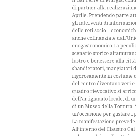
Il Gal Terre di Murgia, cond
di partner alla realizzazio
Aprile. Prendendo parte att
gli interventi di informazio
delle reti socio – economich
anche cofinanziate dall’Unio
enogastronomico.La peculiari
scenario storico altamurano 
lustro e benessere alla cit
sbandieratori, mangiatori di 
rigorosamente in costume d’e
del centro diventano veri e p
quadro rievocativo si arricc
dell’artigianato locale, di
di un Museo della Tortura.
un’occasione per gustare i pi
La manifestazione prevede n
All’interno del Claustro Gal