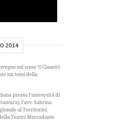
IO 2014
nvegno sul tema “I Claustri
to sui temi della
bana presso l’università di
tamura), l’avv. Sabrina
ionale al Territorio).
 della Teatro Mercadante