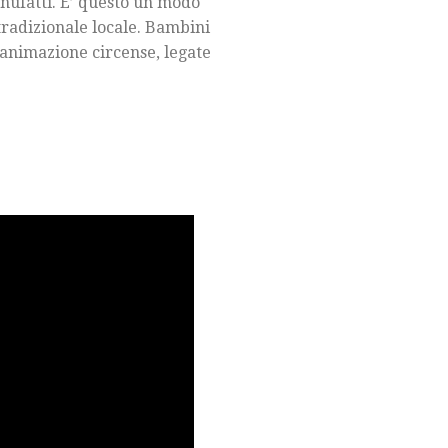
anufatti. E’ questo un modo
 tradizionale locale. Bambini
i animazione circense, legate