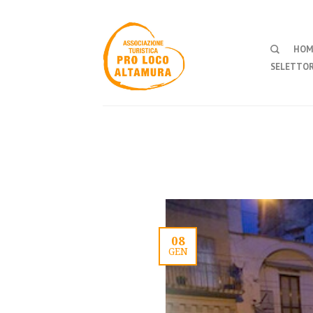
HOM
SELETTOR
08
GEN