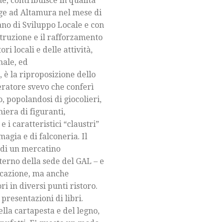
e, contribuisce in qualità
lge ad Altamura nel mese di
ano di Sviluppo Locale e con
struzione e il rafforzamento
i locali e delle attività,
nale, ed
 è la riproposizione dello
peratore svevo che conferì
 popolandosi di giocolieri,
hiera di figuranti,
 i caratteristici “claustri”
magia e di falconeria. Il
a di un mercatino
terno della sede del GAL – e
ocazione, ma anche
ri in diversi punti ristoro.
presentazioni di libri.
ella cartapesta e del legno,