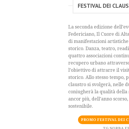
FESTIVAL DEI CLAU
La seconda edizione dell’e
Federiciano, Il Cuore di A
di manifestazioni artistiche
storico. Danza, teatro, read
quattro associazioni contin
recupero urbano attraverso l
l’obiettivo di attrarre il vi
storico. Allo stesso tempo, 
claustro si svolgerà, nelle 
coniugherà la qualità della 
ancor più, dell’anno scorso,
sostenibile.
PROMO FESTIVAL DEI C
TG NORBA FE