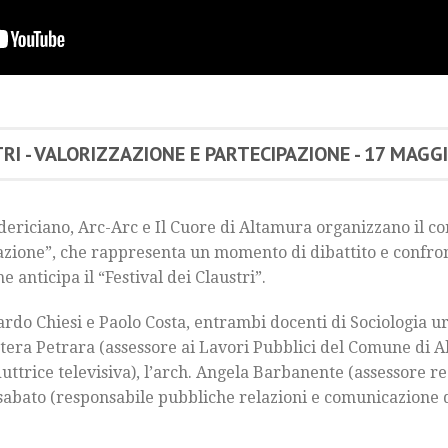
I - VALORIZZAZIONE E PARTECIPAZIONE - 17 MAGG
ericiano, Arc-Arc e Il Cuore di Altamura organizzano il co
azione”, che rappresenta un momento di dibattito e confron
 anticipa il “Festival dei Claustri”.
ardo Chiesi e Paolo Costa, entrambi docenti di Sociologia ur
tera Petrara (assessore ai Lavori Pubblici del Comune di Al
ttrice televisiva), l’arch. Angela Barbanente (assessore reg
sabato (responsabile pubbliche relazioni e comunicazione