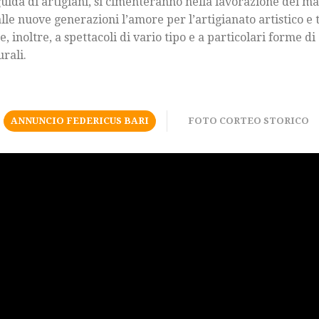
 guida di artigiani, si cimenteranno nella lavorazione dei m
lle nuove generazioni l’amore per l’artigianato artistico e
e, inoltre, a spettacoli di vario tipo e a particolari forme d
urali.
ANNUNCIO FEDERICUS BARI
FOTO CORTEO STORICO