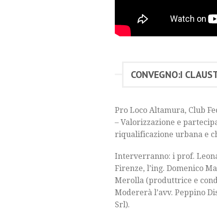
CONVEGNO:I CLAUSTR
Pro Loco Altamura, Club Fed
– Valorizzazione e partecip
riqualificazione urbana e che
Interverranno: i prof. Leon
Firenze, l’ing. Domenico Ma
Merolla (produttrice e condu
Modererà l’avv. Peppino Di
Srl).