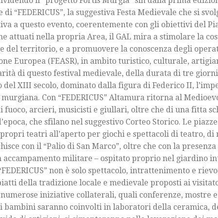
ividendo il “progetto Fortis Murgia” sin dalla prima edizion
ne di “FEDERICUS”, la suggestiva Festa Medievale che si svo
iva a questo evento, coerentemente con gli obiettivi del Pi
ne attuati nella propria Area, il GAL mira a stimolare la co
e del territorio, e a promuovere la conoscenza degli operator
ne Europea (FEASR), in ambito turistico, culturale, artigia
tà di questo festival medievale, della durata di tre giorni,
del XIII secolo, dominato dalla figura di Federico II, l’im
tà murgiana. Con “FEDERICUS” Altamura ritorna al Medioevo,
fuoco, arcieri, musicisti e giullari, oltre che di una fitta sc
poca, che sfilano nel suggestivo Corteo Storico. Le piazze e
ropri teatri all’aperto per giochi e spettacoli di teatro, di 
hisce con il “Palio di San Marco”, oltre che con la presenz
 un accampamento militare – ospitato proprio nel giardino in
 “FEDERICUS” non è solo spettacolo, intrattenimento e riev
atti della tradizione locale e medievale proposti ai visitato
umerose iniziative collaterali, quali conferenze, mostre e 
 i bambini saranno coinvolti in laboratori della ceramica, d