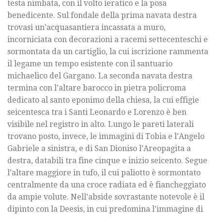
testa nimbata, con il volto ieratico e la posa
benedicente. Sul fondale della prima navata destra
trovasi un’acquasantiera incassata a muro,
incorniciata con decorazioni a racemi settecenteschi e
sormontata da un cartiglio, la cui iscrizione rammenta
il legame un tempo esistente con il santuario
michaelico del Gargano. La seconda navata destra
termina con l’altare barocco in pietra policroma
dedicato al santo eponimo della chiesa, la cui effigie
seicentesca tra i Santi Leonardo e Lorenzo è ben
visibile nel registro in alto. Lungo le pareti laterali
trovano posto, invece, le immagini di Tobia e l’Angelo
Gabriele a sinistra, e di San Dioniso l’Areopagita a
destra, databili tra fine cinque e inizio seicento. Segue
l’altare maggiore in tufo, il cui paliotto è sormontato
centralmente da una croce radiata ed è fiancheggiato
da ampie volute. Nell’abside sovrastante notevole è il
dipinto con la Deesis, in cui predomina l’immagine di