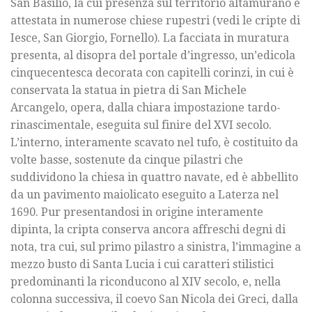
San Basilio, la cui presenza sul territorio altamurano è
attestata in numerose chiese rupestri (vedi le cripte di
Iesce, San Giorgio, Fornello). La facciata in muratura
presenta, al disopra del portale d’ingresso, un’edicola
cinquecentesca decorata con capitelli corinzi, in cui è
conservata la statua in pietra di San Michele
Arcangelo, opera, dalla chiara impostazione tardo-
rinascimentale, eseguita sul finire del XVI secolo.
L’interno, interamente scavato nel tufo, è costituito da
volte basse, sostenute da cinque pilastri che
suddividono la chiesa in quattro navate, ed è abbellito
da un pavimento maiolicato eseguito a Laterza nel
1690. Pur presentandosi in origine interamente
dipinta, la cripta conserva ancora affreschi degni di
nota, tra cui, sul primo pilastro a sinistra, l’immagine a
mezzo busto di Santa Lucia i cui caratteri stilistici
predominanti la riconducono al XIV secolo, e, nella
colonna successiva, il coevo San Nicola dei Greci, dalla