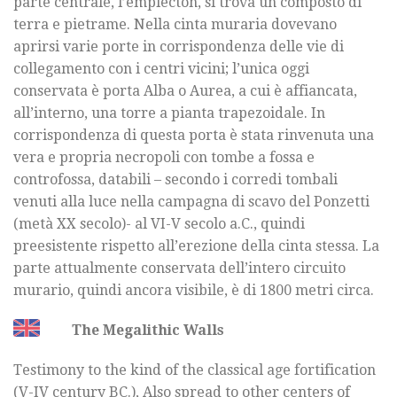
parte centrale, l’emplecton, si trova un composto di
terra e pietrame. Nella cinta muraria dovevano
aprirsi varie porte in corrispondenza delle vie di
collegamento con i centri vicini; l’unica oggi
conservata è porta Alba o Aurea, a cui è affiancata,
all’interno, una torre a pianta trapezoidale. In
corrispondenza di questa porta è stata rinvenuta una
vera e propria necropoli con tombe a fossa e
controfossa, databili – secondo i corredi tombali
venuti alla luce nella campagna di scavo del Ponzetti
(metà XX secolo)- al VI-V secolo a.C., quindi
preesistente rispetto all’erezione della cinta stessa. La
parte attualmente conservata dell’intero circuito
murario, quindi ancora visibile, è di 1800 metri circa.
The Megalithic Walls
Testimony to the kind of the classical age fortification
(V-IV century BC.), Also spread to other centers of