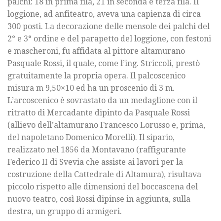
palchi: 18 in prima fila, 21 in seconda e terza fila. Il
loggione, ad anfiteatro, aveva una capienza di circa
300 posti. La decorazione delle mensole dei palchi del
2° e 3° ordine e del parapetto del loggione, con festoni
e mascheroni, fu affidata al pittore altamurano
Pasquale Rossi, il quale, come l’ing. Striccoli, prestò
gratuitamente la propria opera. Il palcoscenico
misura m 9,50×10 ed ha un proscenio di 3 m.
L’arcoscenico è sovrastato da un medaglione con il
ritratto di Mercadante dipinto da Pasquale Rossi
(allievo dell’altamurano Francesco Lorusso e, prima,
del napoletano Domenico Morelli). Il sipario,
realizzato nel 1856 da Montavano (raffigurante
Federico II di Svevia che assiste ai lavori per la
costruzione della Cattedrale di Altamura), risultava
piccolo rispetto alle dimensioni del boccascena del
nuovo teatro, così Rossi dipinse in aggiunta, sulla
destra, un gruppo di armigeri.