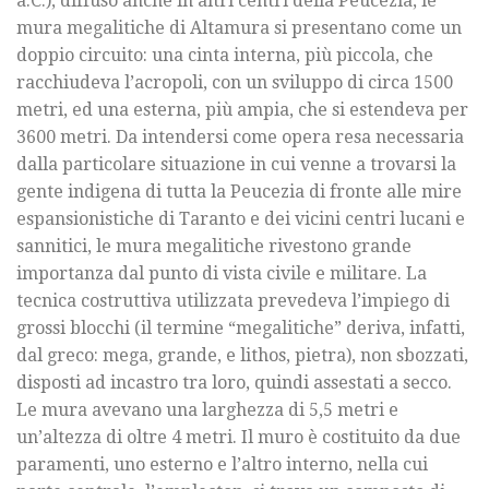
a.C.), diffuso anche in altri centri della Peucezia, le
mura megalitiche di Altamura si presentano come un
doppio circuito: una cinta interna, più piccola, che
racchiudeva l’acropoli, con un sviluppo di circa 1500
metri, ed una esterna, più ampia, che si estendeva per
3600 metri. Da intendersi come opera resa necessaria
dalla particolare situazione in cui venne a trovarsi la
gente indigena di tutta la Peucezia di fronte alle mire
espansionistiche di Taranto e dei vicini centri lucani e
sannitici, le mura megalitiche rivestono grande
importanza dal punto di vista civile e militare. La
tecnica costruttiva utilizzata prevedeva l’impiego di
grossi blocchi (il termine “megalitiche” deriva, infatti,
dal greco: mega, grande, e lithos, pietra), non sbozzati,
disposti ad incastro tra loro, quindi assestati a secco.
Le mura avevano una larghezza di 5,5 metri e
un’altezza di oltre 4 metri. Il muro è costituito da due
paramenti, uno esterno e l’altro interno, nella cui